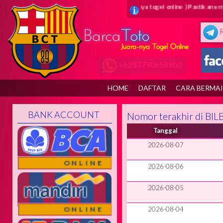
Selamat datang di barca toto ( juaranya togel online ) Pastikan ema
+6287790658903
HOME
DAFTAR
CARA BERMA
BANK ACCOUNT
Nomor terakhir di BI
Tanggal
2026-08-07
ONLINE
2026-08-06
2026-08-05
2026-08-04
ONLINE