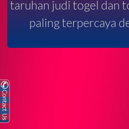
taruhan judi togel dan 
paling terpercaya d