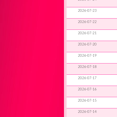
2026-07-23
2026-07-22
2026-07-21
2026-07-20
2026-07-19
2026-07-18
2026-07-17
2026-07-16
2026-07-15
2026-07-14