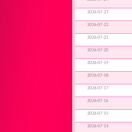
2026-07-23
2026-07-22
2026-07-21
2026-07-20
2026-07-19
2026-07-18
2026-07-17
2026-07-16
2026-07-15
2026-07-14