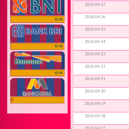
2026-04-27
2026-04-26
ONLINE
2026-04-25
2026-04-24
ONLINE
2026-04-23
2026-04-22
ONLINE
2026-04-21
2026-04-20
OFFLINE
2026-04-19
2026-04-18
2026-04-17