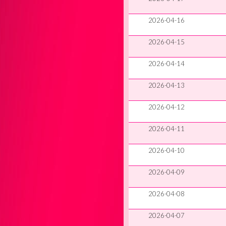
2026-04-16
2026-04-15
2026-04-14
2026-04-13
2026-04-12
2026-04-11
2026-04-10
2026-04-09
2026-04-08
2026-04-07