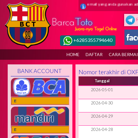
i barca toto ( juaranya togel online ) Pastikan email yang anda gunakan ada
+6285355794640
HOME
DAFTAR
CARA BERMA
BANK ACCOUNT
Nomor terakhir di O
Tanggal
2026-05-01
ONLINE
2026-04-30
2026-04-29
2026-04-28
ONLINE