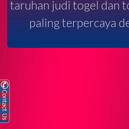
taruhan judi togel dan 
paling terpercaya d