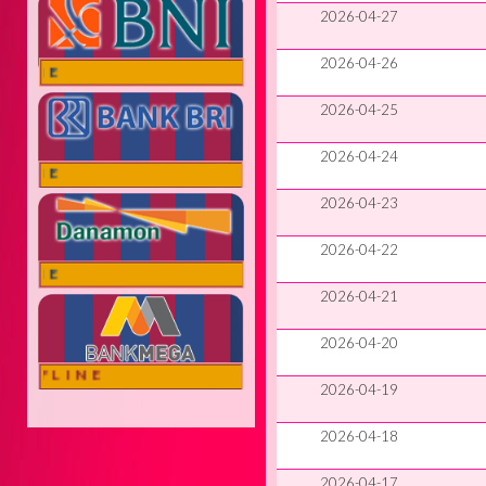
2026-04-27
2026-04-26
ONLINE
2026-04-25
2026-04-24
ONLINE
2026-04-23
2026-04-22
ONLINE
2026-04-21
2026-04-20
OFFLINE
2026-04-19
2026-04-18
2026-04-17