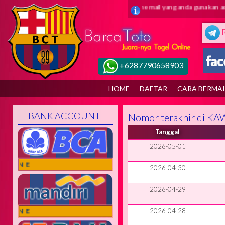
i barca toto ( juaranya togel online ) Pastikan email yang anda gunakan ad
+6287790658903
HOME
DAFTAR
CARA BERMA
BANK ACCOUNT
Nomor terakhir di K
Tanggal
2026-05-01
LINE
2026-04-30
2026-04-29
2026-04-28
LINE