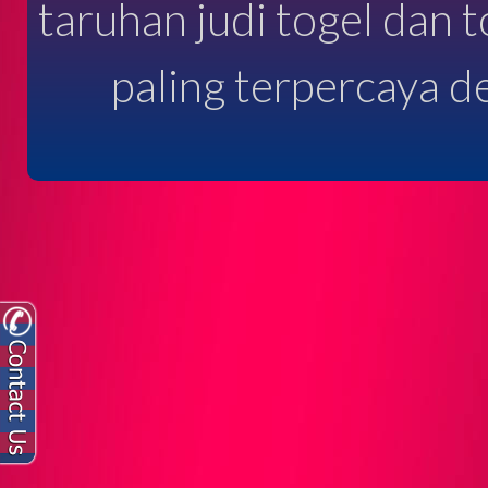
taruhan judi togel dan 
paling terpercaya d