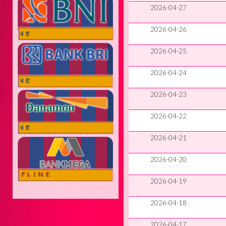
2026-04-27
2026-04-26
LINE
2026-04-25
2026-04-24
LINE
2026-04-23
2026-04-22
LINE
2026-04-21
2026-04-20
OFFLINE
2026-04-19
2026-04-18
2026-04-17